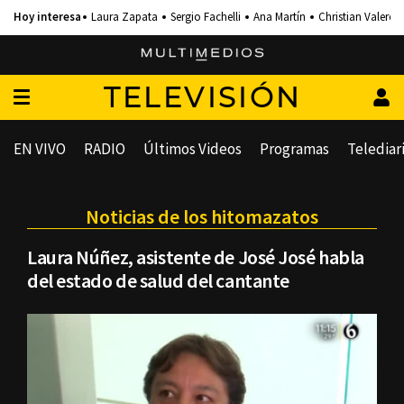
Laura Zapata
Sergio Fachelli
Ana Martín
Christian Valero
TELEVISIÓN
EN VIVO
RADIO
Últimos Videos
Programas
Telediar
Noticias de los hitomazatos
Laura Núñez, asistente de José José habla
del estado de salud del cantante