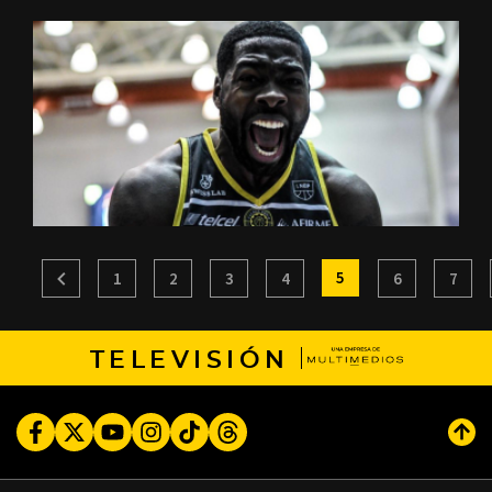
5
1
2
3
4
6
7
TELEVISIÓN
Facebook
Twitter
Youtube
Instagram
TikTok
Threads
Subi