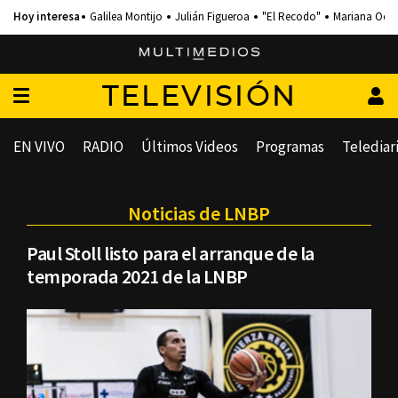
Galilea Montijo
Julián Figueroa
"El Recodo"
Mariana Och
TELEVISIÓN
EN VIVO
RADIO
Últimos Videos
Programas
Telediar
Noticias de LNBP
Paul Stoll listo para el arranque de la
temporada 2021 de la LNBP