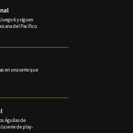
inal
 Juego 6 y siguen
xicana del Pacífico.
las en una serie que
l
os Águilas de
la serie de play-