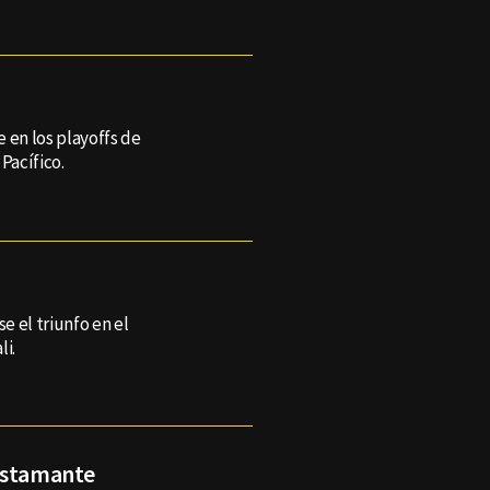
e en los playoffs de
Pacífico.
 el triunfo en el
li.
Bustamante