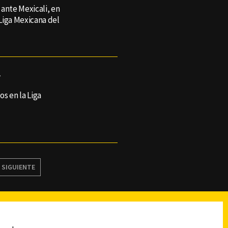
ante Mexicali, en
 Liga Mexicana del
f
os en la Liga
SIGUIENTE
reads
Subir