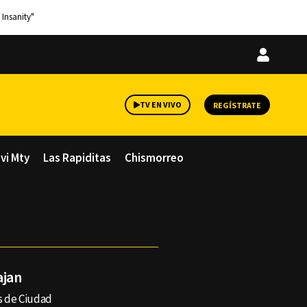
 Insanity"
Iniciar
sesión
TV EN VIVO
REGÍSTRATE
avi Mty
Las Rapiditas
Chismorreo
ajan
is de Ciudad