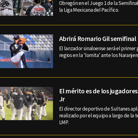
Obregón en el Juego 1 de la Semifinal
la Liga Mexicana del Pacífico.
Abrirá Romario Gil semifinal
El lanzador sinaloense será el primer 
regios en la 'lomita' ante los Naranje
El mérito es de los jugadores
Jr
El director deportivo de Sultanes apl
realizado por el equipo a largo de la
LMP.