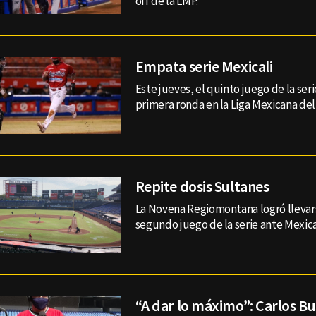
off de la LMP.
Empata serie Mexicali
Este jueves, el quinto juego de la seri
primera ronda en la Liga Mexicana del 
Repite dosis Sultanes
La Novena Regiomontana logró llevarse
segundo juego de la serie ante Mexica
“A dar lo máximo”: Carlos 