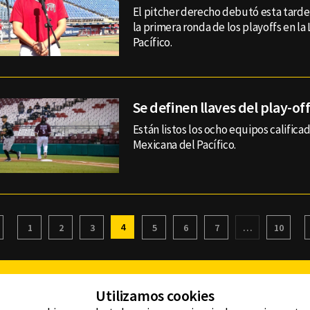
El pitcher derecho debutó esta tarde 
la primera ronda de los playoffs en la
Pacífico.
Se definen llaves del play-of
Están listos los ocho equipos calificad
Mexicana del Pacífico.
4
1
2
3
5
6
7
…
10
Facebook
Twitter
Youtube
Instagram
TikTok
Th
Utilizamos cookies