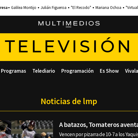
Galilea Montijo
Julián Figueroa
"El Recodo"
Mariana Ochoa
"Virtual
TELEVISIÓN
Programas
Telediario
Programación
Es Show
Vival
Noticias de lmp
A batazos, Tomateros avent
Vencen por pizarra de 10-7 a los Yaqu