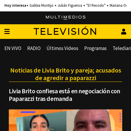
Galilea Montijo
Julián Figueroa
"El Recodo"
Mariana Och
TELEVISIÓN
EN VIVO
RADIO
Últimos Videos
Programas
Telediar
Noticias de Livia Brito y pareja; acusados
de agredir a paparazzi
Livia Brito confiesa está en negociación con
Paparazzi tras demanda