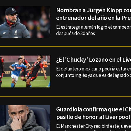
Nombran a Jürgen Klopp c
entrenador del año en la Pr
El estratega alemán logró el campeon
después de 30 años.
¿El 'Chucky' Lozano en el Li
El delantero mexicano podría estar en
conjunto inglés ya que es del agrado 
Guardiola confirma que el Cit
pasillo de honor al Liverpool
El Manchester City recibirá este jueve