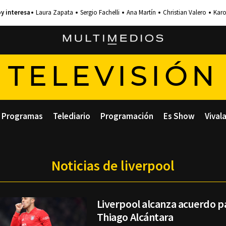
Laura Zapata
Sergio Fachelli
Ana Martín
Christian Valero
Karo
TELEVISIÓN
Programas
Telediario
Programación
Es Show
Vival
Noticias de liverpool
Liverpool alcanza acuerdo pa
Thiago Alcántara