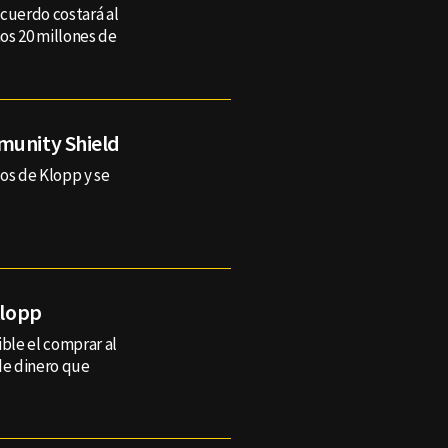
acuerdo costará al
os 20 millones de
munity Shield
os de Klopp y se
Klopp
ible el comprar al
de dinero que