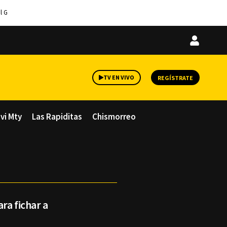
l G
Iniciar
sesión
TV EN VIVO
REGÍSTRATE
avi Mty
Las Rapiditas
Chismorreo
ra fichar a