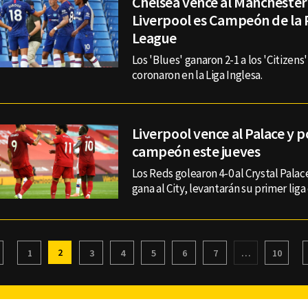
Chelsea vence al Manchester 
Liverpool es Campeón de la
League
Los 'Blues' ganaron 2-1 a los 'Citizens'
coronaron en la Liga Inglesa.
Liverpool vence al Palace y p
campeón este jueves
Los Reds golearon 4-0 al Crystal Palace
gana al City, levantarán su primer liga
2
1
3
4
5
6
7
…
10