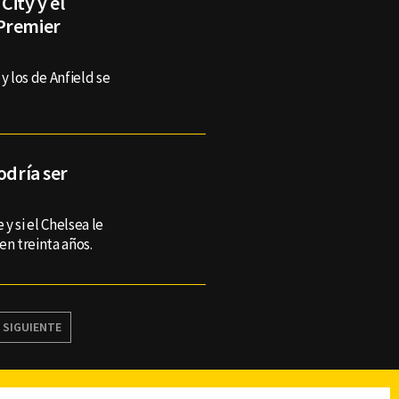
City y el
 Premier
 y los de Anfield se
odría ser
 y si el Chelsea le
 en treinta años.
SIGUIENTE