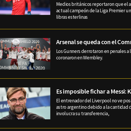
Medios británicos reportaron que el 
actual campeón de la Liga Premier un
libras esterlinas
Arsenal se queda con el Com
Los Gunners derrotaron en penales a l
coronaron en Wembley.
Es imposible fichar a Messi: 
El entrenador del Liverpool no ve pos
astro argentino debido a la cantidad 
involucra su transferencia,