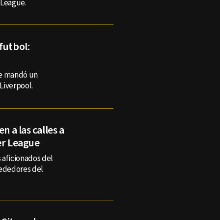
 League.
futbol:
le mandó un
 Liverpool.
n a las calles a
ier League
 aficionados del
rededores del