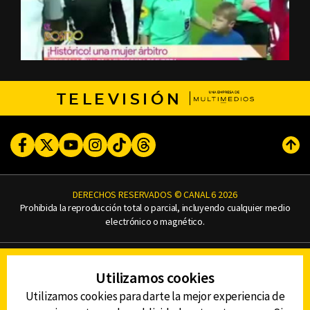
TELEVISIÓN
Facebook
Twitter
Youtube
Instagram
TikTok
Threads
Subi
DERECHOS RESERVADOS © CANAL 6 2026
Prohibida la reproducción total o parcial, incluyendo cualquier medio
electrónico o magnético.
CONTACTO
Utilizamos cookies
AVISO DE PRIVACIDAD
AVISO LEGAL
Utilizamos cookies para darte la mejor experiencia de
DEFENSORÍA DE LAS AUDIENCIAS