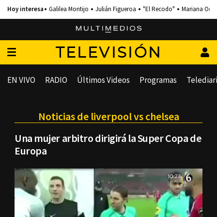
Galilea Montijo
Julián Figueroa
"El Recodo"
Mariana Och
TELEVISIÓN
EN VIVO
RADIO
Últimos Videos
Programas
Telediar
Noticias de liverpool vs chelsea
Una mujer arbitro dirigirá la Super Copa de
Europa