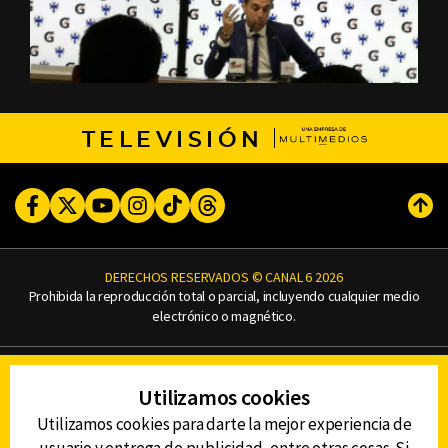
TELEVISIÓN
Facebook
Twitter
Youtube
Instagram
TikTok
Threads
Subi
DERECHOS RESERVADOS © CANAL 6 2026
Prohibida la reproducción total o parcial, incluyendo cualquier medio
electrónico o magnético.
CONTACTO
Utilizamos cookies
AVISO DE PRIVACIDAD
AVISO LEGAL
Utilizamos cookies para darte la mejor experiencia de
DEFENSORÍA DE LAS AUDIENCIAS