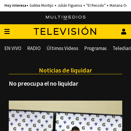
Galilea Montijo
Julián Figueroa
"El Recodo"
Mariana Och
TELEVISIÓN
EN VIVO
RADIO
Últimos Videos
Programas
Telediar
Noticias de liquidar
No preocupa el no liquidar