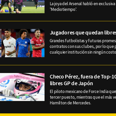
La joya del Arsenal habló en exclusiva
'Mediotiempo'.
Jugadores que quedan libre
Grandes futbolistas y futuras promes
contratos con sus clubes, por lo que 
cualquier institución sin ningún costo
Checo Pérez, fuera de Top-10
libres GP de Japón
El piloto mexicano de Force India qu
tercer puesto, mientras que el más v
Hamilton de Mercedes.