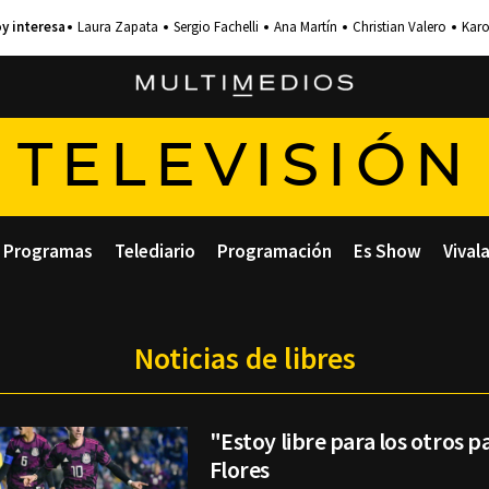
Laura Zapata
Sergio Fachelli
Ana Martín
Christian Valero
Karo
TELEVISIÓN
Programas
Telediario
Programación
Es Show
Vival
Noticias de libres
"Estoy libre para los otros p
Flores