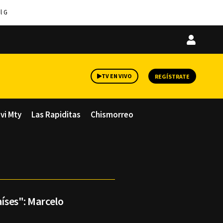
l G
Iniciar
sesión
TV EN VIVO
REGÍSTRATE
avi Mty
Las Rapiditas
Chismorreo
aíses": Marcelo