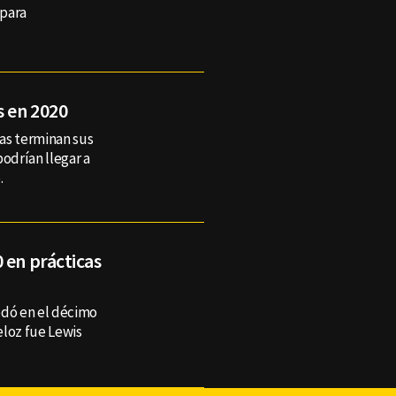
 para
s en 2020
as terminan sus
podrían llegar a
.
 en prácticas
edó en el décimo
eloz fue Lewis