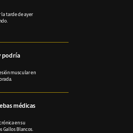
 la tarde de ayer
ndo.
y podría
esión muscular en
orada.
uebas médicas
crónica en su
s Gallos Blancos.