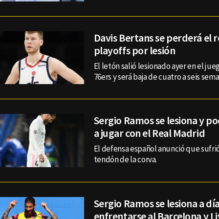
Davis Bertans se perderá el r
playoffs por lesión
El letón salió lesionado ayer en el jue
76ers y será baja de cuatro a seis sema
Sergio Ramos se lesiona y po
a jugar con el Real Madrid
El defensa español anunció que sufrió
tendón de la corva.
Sergio Ramos se lesiona a dí
enfrentarse al Barcelona y L