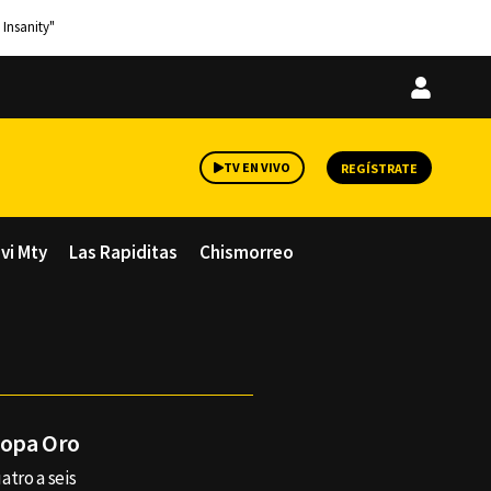
 Insanity"
Iniciar
sesión
TV EN VIVO
REGÍSTRATE
avi Mty
Las Rapiditas
Chismorreo
Copa Oro
atro a seis