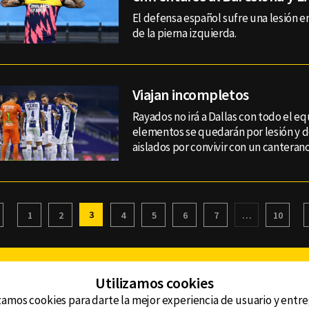
El defensa español sufre una lesión e
de la pierna izquierda.
Viajan incompletos
Rayados no irá a Dallas con todo el e
elementos se quedarán por lesión y 
aislados por convivir con un canteran
3
1
2
4
5
6
7
…
10
Facebook
Twitter
Youtube
Instagram
TikTok
Th
Utilizamos cookies
zamos cookies para darte la mejor experiencia de usuario y entr