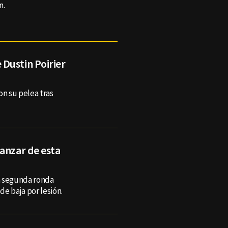
n.
Dustin Poirier
on su pelea tras
anzar de esta
la segunda ronda
e baja por lesión.