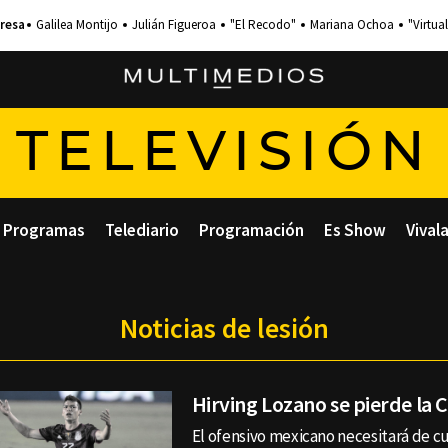
Galilea Montijo
Julián Figueroa
"El Recodo"
Mariana Ochoa
"Virtual
TELEVISIÓN
Programas
Telediario
Programación
Es Show
Vival
Noticias de lesión
Hirving Lozano se pierde la 
El ofensivo mexicano necesitará de cu