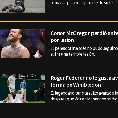
semanas para recuperarse de su lesió
Conor McGregor perdió ante 
por lesión
El peleador irlandés no pudo seguir c
sufrir una terrible lesión.
Roger Federer no le gusta av
forma en Wimbledon
El legendario tenista suizo avanzó a 
después que Adrian Mannarino se dio d