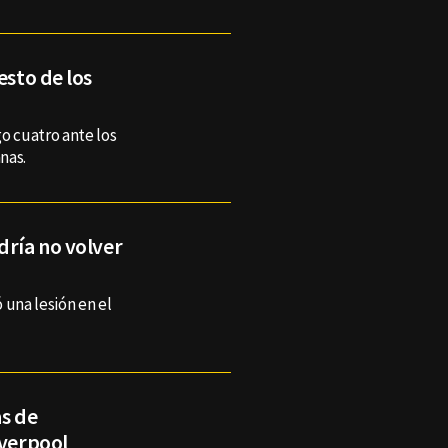
esto de los
go cuatro ante los
nas.
dría no volver
 una lesión en el
as de
iverpool