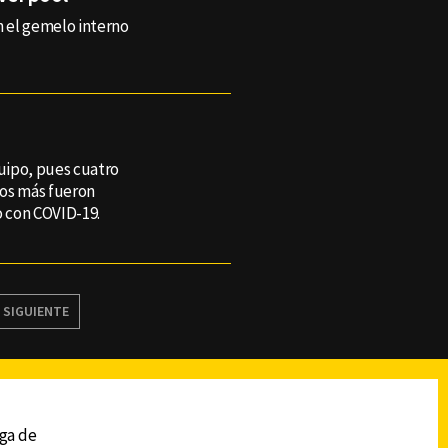
n el gemelo interno
quipo, pues cuatro
dos más fueron
o con COVID-19.
SIGUIENTE
reads
Subir
ega de