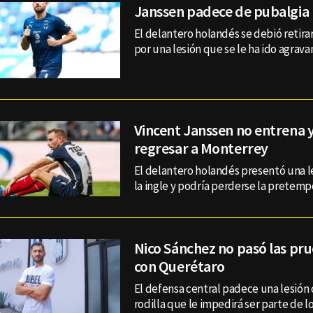
Janssen padece de pubalgia
El delantero holandés se debió retirar
por una lesión que se le ha ido agrava
Vincent Janssen no entrena 
regresar a Monterrey
El delantero holandés presentó una l
la ingle y podría perderse la pretemp
Nico Sánchez no pasó las pr
con Querétaro
El defensa central padece una lesión 
rodilla que le impedirá ser parte de lo