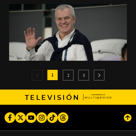
1
2
3
TELEVISIÓN
Facebook
Twitter
Youtube
Instagram
TikTok
Threads
Subi