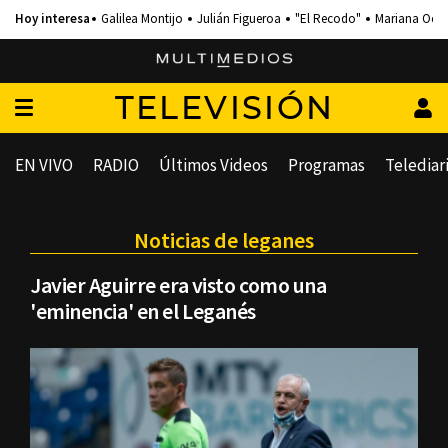
Galilea Montijo
Julián Figueroa
"El Recodo"
Mariana Och
TELEVISIÓN
EN VIVO
RADIO
Últimos Videos
Programas
Telediar
Noticias de leganes
Javier Aguirre era visto como una
'eminencia' en el Leganés