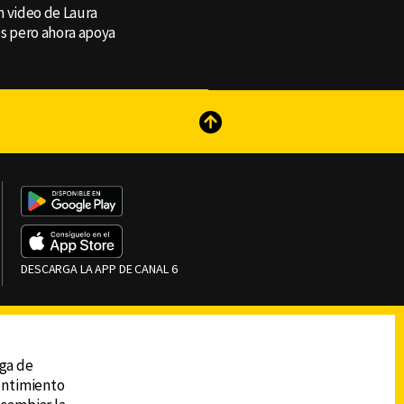
un video de Laura
os pero ahora apoya
reads
Subir
DESCARGA LA APP DE CANAL 6
ega de
sentimiento