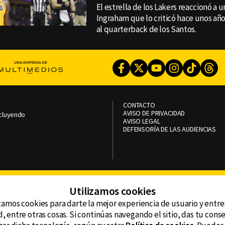
El estrella de los Lakers reaccionó a 
Ingraham que lo criticó hace unos añ
al quarterback de los Santos.
Facebook
Twitter
Youtube
Instagram
TikTok
Th
CONTACTO
AVISO DE PRIVACIDAD
ncluyendo
AVISO LEGAL
DEFENSORÍA DE LAS AUDIENCIAS
Utilizamos cookies
zamos cookies para darte la mejor experiencia de usuario y entr
, entre otras cosas. Si continúas navegando el sitio, das tu con