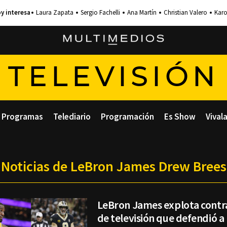
Laura Zapata
Sergio Fachelli
Ana Martín
Christian Valero
Karo
TELEVISIÓN
Programas
Telediario
Programación
Es Show
Vival
Noticias de LeBron James Drew Brees
LeBron James explota contr
de televisión que defendió a