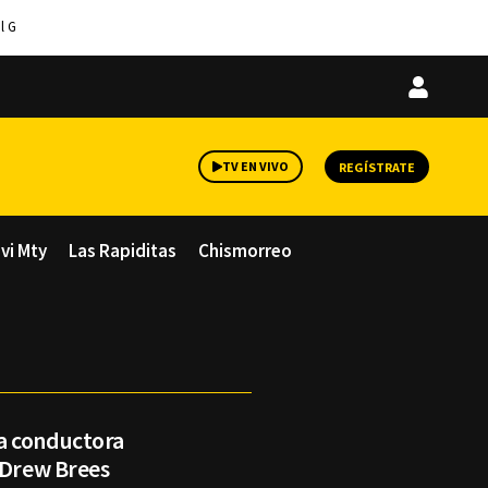
l G
Iniciar
sesión
TV EN VIVO
REGÍSTRATE
avi Mty
Las Rapiditas
Chismorreo
a conductora
 Drew Brees