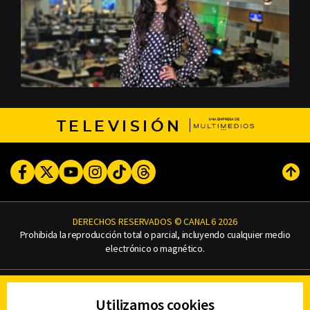
TELEVISIÓN
Facebook
Twitter
Youtube
Instagram
TikTok
Threads
Subi
DERECHOS RESERVADOS © CANAL 6 2026
Prohibida la reproducción total o parcial, incluyendo cualquier medio
electrónico o magnético.
CONTACTO
Utilizamos cookies
AVISO DE PRIVACIDAD