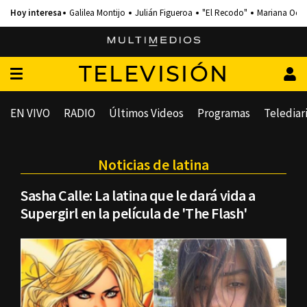
Galilea Montijo
Julián Figueroa
"El Recodo"
Mariana Och
TELEVISIÓN
EN VIVO
RADIO
Últimos Videos
Programas
Telediar
Noticias de latina
Sasha Calle: La latina que le dará vida a
Supergirl en la película de 'The Flash'