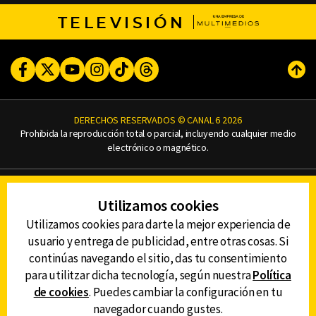
TELEVISIÓN
Facebook
Twitter
Youtube
Instagram
TikTok
Threads
Subi
DERECHOS RESERVADOS © CANAL 6 2026
Prohibida la reproducción total o parcial, incluyendo cualquier medio
electrónico o magnético.
CONTACTO
Utilizamos cookies
AVISO DE PRIVACIDAD
AVISO LEGAL
Utilizamos cookies para darte la mejor experiencia de
DEFENSORÍA DE LAS AUDIENCIAS
usuario y entrega de publicidad, entre otras cosas. Si
continúas navegando el sitio, das tu consentimiento
para utilitzar dicha tecnología, según nuestra
Política
de cookies
. Puedes cambiar la configuración en tu
DESCARGA LA APP DE CANAL 6
navegador cuando gustes.