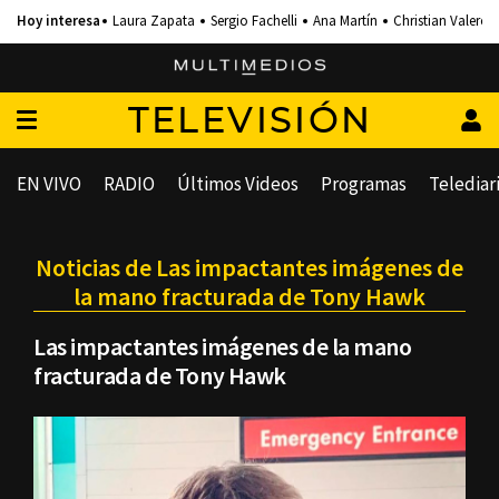
Laura Zapata
Sergio Fachelli
Ana Martín
Christian Valero
TELEVISIÓN
EN VIVO
RADIO
Últimos Videos
Programas
Telediar
Noticias de Las impactantes imágenes de
la mano fracturada de Tony Hawk
Las impactantes imágenes de la mano
fracturada de Tony Hawk