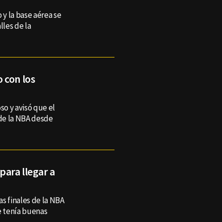
 y la base aérea se
les de la
 con los
so y avisó que el
 de la NBA desde
para llegar a
s finales de la NBA
e tenía buenas