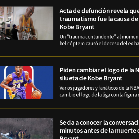
Acta de defunción revela qu
traumatismo fue la causa de
Kobe Bryant
Un “trauma contundente” al moment
helicóptero causó el deceso del ex b
Piden cambiar el logo de la 
silueta de Kobe Bryant
Varios jugadores y fanáticos de la NB
cambie el logo de la liga con la figura
Se da a conocer la conversac
minutos antes de la muerte
Bryant