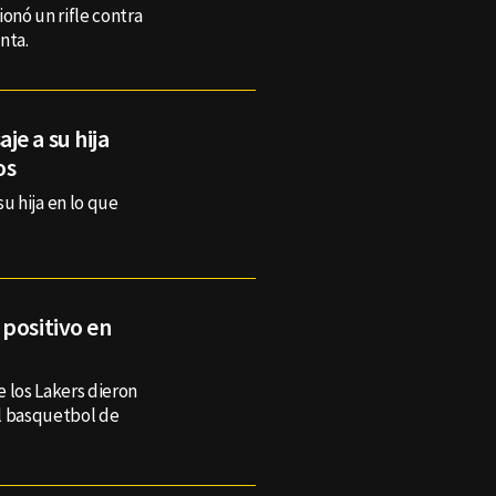
ionó un rifle contra
nta.
e a su hija
os
u hija en lo que
positivo en
 los Lakers dieron
el basquetbol de