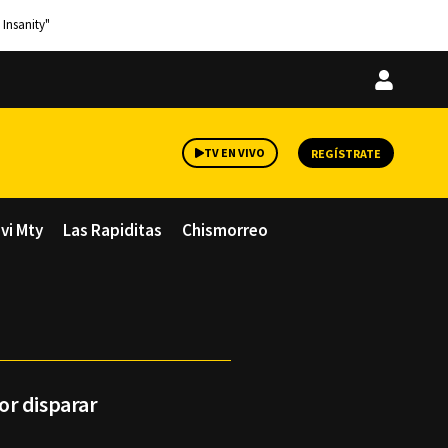
 Insanity"
Iniciar
sesión
TV EN VIVO
REGÍSTRATE
avi Mty
Las Rapiditas
Chismorreo
or disparar