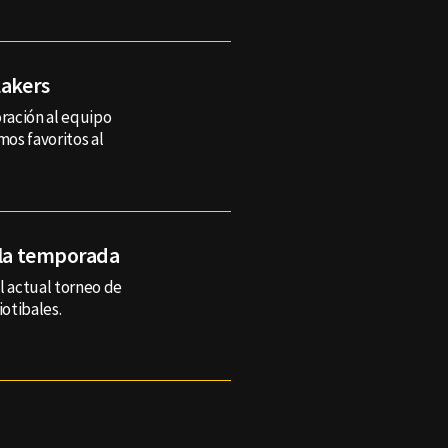
Lakers
oración al equipo
mos favoritos al
e la temporada
l actual torneo de
iotibales.