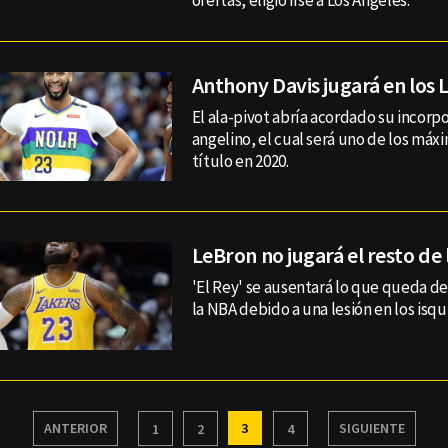
ofertas, eligió irse a Los Ángeles.
Anthony Davis jugará en los 
El ala-pivot abría acordado su incorp
angelino, el cual será uno de los máxi
título en 2020.
LeBron no jugará el resto d
'El Rey' se ausentará lo que queda de
la NBA debido a una lesión en los isqu
ANTERIOR
3
SIGUIENTE
1
2
4