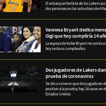
El exbasquetbolista de los Lakers acc
dos personas en los suburbios de Atla
Vannesa Bryant dedica mensaj
Gigi que hoy cumpliría 14 añ
La esposa de Kobe Bryant recuerda a s
hoy sería su cumpleaños.
Dos jugadores de Lakers dan 
prueba de coronavirus
Se dio a conocer que dos jugadores de
positivo a la prueba; hay 14 casos en 
Estados Unidos.