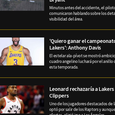
Minutos antes del accidente, el piloto
comunicaron hablando sobre los detal
visibilidad del área.
'Quiero ganar el campeonato
Lakers': Anthony Davis
El estelar ala-pívot se mostró ambicio
cuadro angelino luchará por el anillo
esta temporada.
Leonard rechazaría a Lakers 
Clippers
Uno de los jugadores destacados de la
optó por salir de los Raptors y aunqu