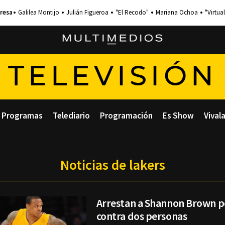
Galilea Montijo
Julián Figueroa
"El Recodo"
Mariana Ochoa
"Virtual
TELEVISIÓN
Programas
Telediario
Programación
Es Show
Vival
Noticias de lakers
Arrestan a Shannon Brown p
contra dos personas