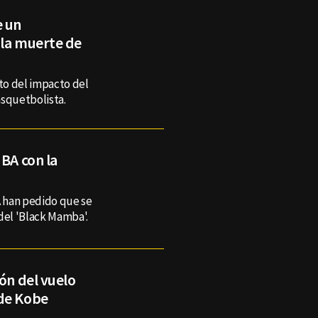
e un
 la muerte de
o del impacto del
asquetbolista.
NBA con la
A han pedido que se
 del 'Black Mamba'.
ión del vuelo
 de Kobe