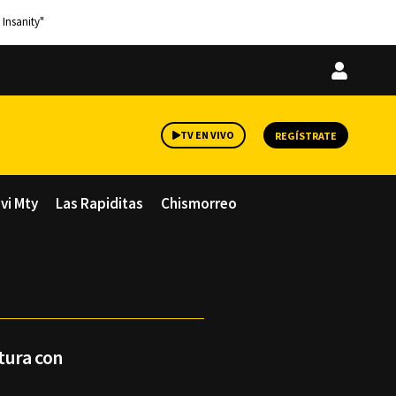
 Insanity"
Iniciar
sesión
TV EN VIVO
REGÍSTRATE
avi Mty
Las Rapiditas
Chismorreo
tura con