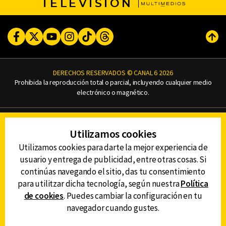
TELEVISIÓN
Facebook
Twitter
Youtube
Instagram
TikTok
Threads
Subi
DERECHOS RESERVADOS © CANAL 6 2026
Prohibida la reproducción total o parcial, incluyendo cualquier medio
electrónico o magnético.
CONTACTO
Utilizamos cookies
AVISO DE PRIVACIDAD
AVISO LEGAL
Utilizamos cookies para darte la mejor experiencia de
DEFENSORÍA DE LAS AUDIENCIAS
usuario y entrega de publicidad, entre otras cosas. Si
continúas navegando el sitio, das tu consentimiento
para utilitzar dicha tecnología, según nuestra
Política
de cookies
. Puedes cambiar la configuración en tu
DESCARGA LA APP DE CANAL 6
navegador cuando gustes.