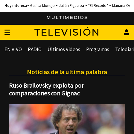
Galilea Montijo
Julián Figueroa
"El Recodo"
Mariana Och
TELEVISIÓN
EN VIVO
RADIO
Últimos Videos
Programas
Telediar
Noticias de la ultima palabra
Ruso Brailovsky explota por
comparaciones con Gignac