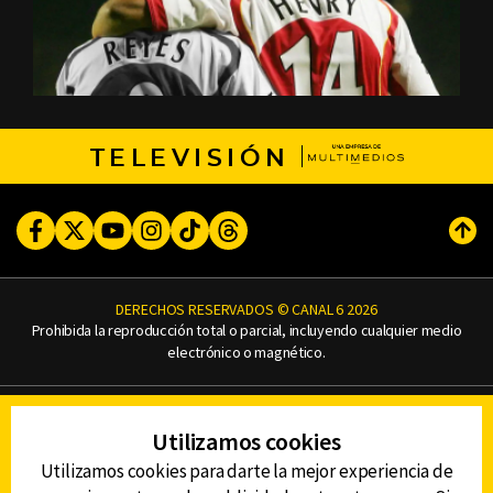
TELEVISIÓN
Facebook
Twitter
Youtube
Instagram
TikTok
Threads
Subi
DERECHOS RESERVADOS © CANAL 6 2026
Prohibida la reproducción total o parcial, incluyendo cualquier medio
electrónico o magnético.
CONTACTO
Utilizamos cookies
AVISO DE PRIVACIDAD
AVISO LEGAL
Utilizamos cookies para darte la mejor experiencia de
DEFENSORÍA DE LAS AUDIENCIAS