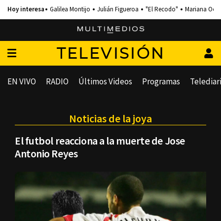
Galilea Montijo
Julián Figueroa
"El Recodo"
Mariana Och
TELEVISIÓN
EN VIVO
RADIO
Últimos Videos
Programas
Telediar
Noticias de la joya
El futbol reacciona a la muerte de Jose
Antonio Reyes