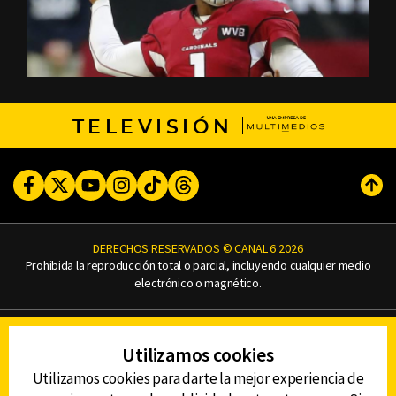
TELEVISIÓN
Facebook
Twitter
Youtube
Instagram
TikTok
Threads
Subi
DERECHOS RESERVADOS © CANAL 6 2026
Prohibida la reproducción total o parcial, incluyendo cualquier medio
electrónico o magnético.
CONTACTO
Utilizamos cookies
AVISO DE PRIVACIDAD
AVISO LEGAL
Utilizamos cookies para darte la mejor experiencia de
DEFENSORÍA DE LAS AUDIENCIAS