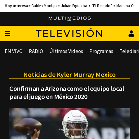
Galilea Montijo
Julián Figueroa
"El Recodo"
Mariana Och
TELEVISIÓN
EN VIVO
RADIO
Últimos Videos
Programas
Telediar
Noticias de Kyler Murray Mexico
Confirman a Arizona como el equipo local
para el juego en México 2020