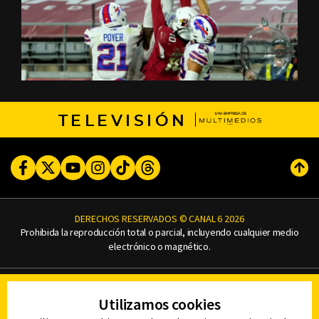
TELEVISIÓN
Facebook
Twitter
Youtube
Instagram
TikTok
Threads
Subi
DERECHOS RESERVADOS © CANAL 6 2026
Prohibida la reproducción total o parcial, incluyendo cualquier medio
electrónico o magnético.
CONTACTO
Utilizamos cookies
AVISO DE PRIVACIDAD
AVISO LEGAL