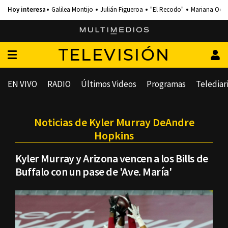
Galilea Montijo
Julián Figueroa
"El Recodo"
Mariana Och
TELEVISIÓN
EN VIVO
RADIO
Últimos Videos
Programas
Telediar
Noticias de Kyler Murray DeAndre
Hopkins
Kyler Murray y Arizona vencen a los Bills de
Buffalo con un pase de 'Ave. María'