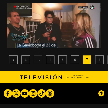
7
1
…
4
5
6
8
TELEVISIÓN
Facebook
Twitter
Youtube
Instagram
TikTok
Threads
Subi