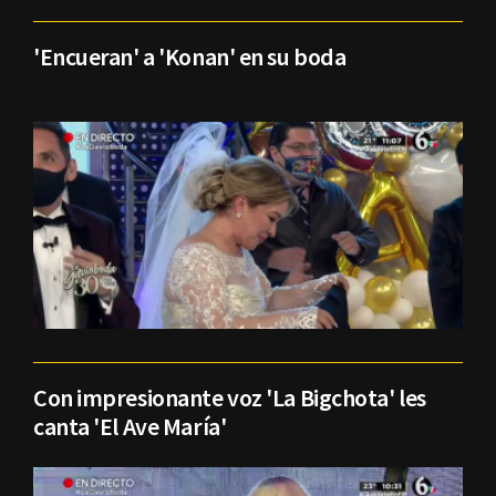
'Encueran' a 'Konan' en su boda
Con impresionante voz 'La Bigchota' les
canta 'El Ave María'