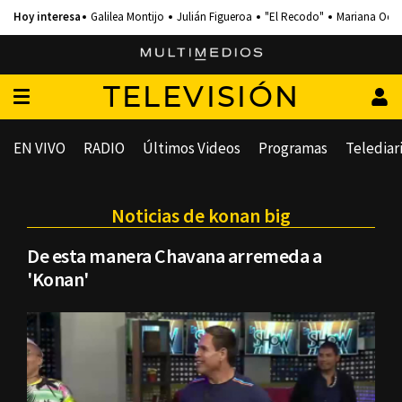
Galilea Montijo
Julián Figueroa
"El Recodo"
Mariana Och
TELEVISIÓN
EN VIVO
RADIO
Últimos Videos
Programas
Telediar
Noticias de konan big
De esta manera Chavana arremeda a
'Konan'