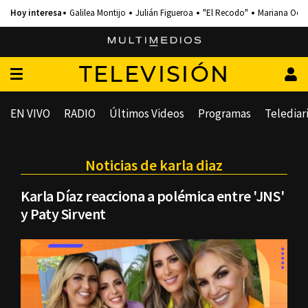
Galilea Montijo
Julián Figueroa
"El Recodo"
Mariana Och
TELEVISIÓN
EN VIVO
RADIO
Últimos Videos
Programas
Telediar
Noticias de karla diaz
Karla Díaz reacciona a polémica entre 'JNS'
y Paty Sirvent