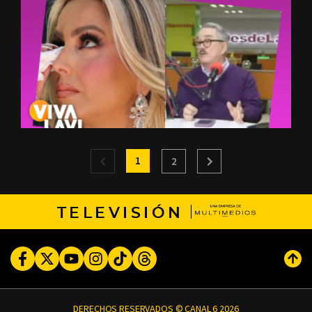
1
2
TELEVISIÓN
Facebook
Twitter
Youtube
Instagram
TikTok
Threads
Subi
DERECHOS RESERVADOS © CANAL 6 2026