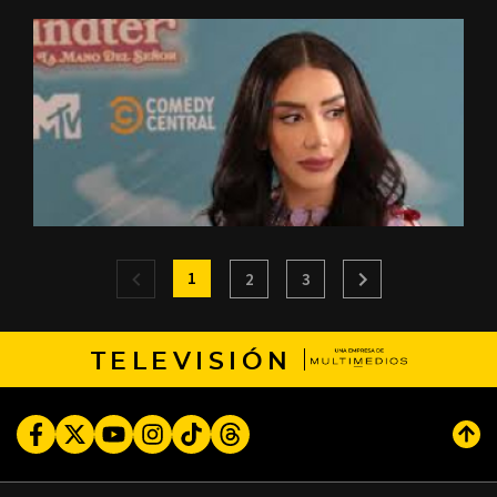
1
2
3
TELEVISIÓN
Facebook
Twitter
Youtube
Instagram
TikTok
Threads
Subi