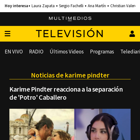
Laura Zapata
Sergio Fachelli
Ana Martín
Christian Valero
TELEVISIÓN
EN VIVO
RADIO
Últimos Videos
Programas
Telediar
Noticias de karime pindter
Karime Pindter reacciona a la separación
de 'Potro' Caballero