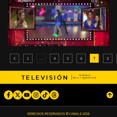
7
1
…
4
5
6
8
TELEVISIÓN
Facebook
Twitter
Youtube
Instagram
TikTok
Threads
Subi
DERECHOS RESERVADOS © CANAL 6 2026