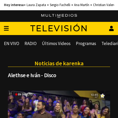
Laura Zapata
Sergio Fachelli
Ana Martín
Christian Valero
TELEVISIÓN
EN VIVO
RADIO
Últimos Videos
Programas
Telediar
Noticias de karenka
Alethse e Iván - Disco