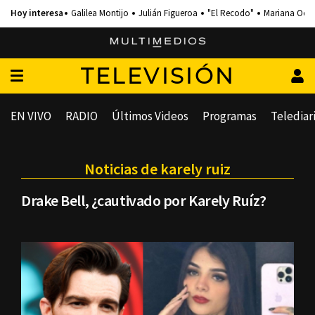
Galilea Montijo
Julián Figueroa
"El Recodo"
Mariana Och
TELEVISIÓN
EN VIVO
RADIO
Últimos Videos
Programas
Telediar
Noticias de karely ruiz
Drake Bell, ¿cautivado por Karely Ruíz?