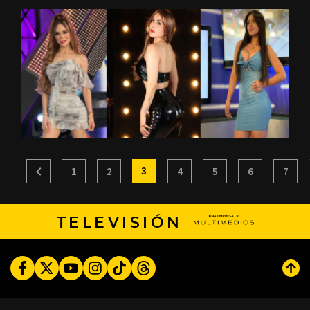
3
1
2
4
5
6
7
TELEVISIÓN
Facebook
Twitter
Youtube
Instagram
TikTok
Threads
Subi