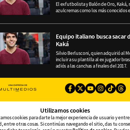
El exfutbolista y Balón de Oro, Kaká, 
azulcremas como los más conocidos en
Equipo italiano busca sacar d
Kaká
Silvio Berlusconi, quien adquirió al 
incluir a su plantilla al ex jugador bra
adiós a las canchas a finales del 2017.
Facebook
Twitter
Youtube
Instagram
TikTok
Th
Utilizamos cookies
CONTACTO
AVISO DE PRIVACIDAD
ncluyendo
zamos cookies para darte la mejor experiencia de usuario y entr
AVISO LEGAL
, entre otras cosas. Si continúas navegando el sitio, das tu con
DEFENSORÍA DE LAS AUDIENCIAS