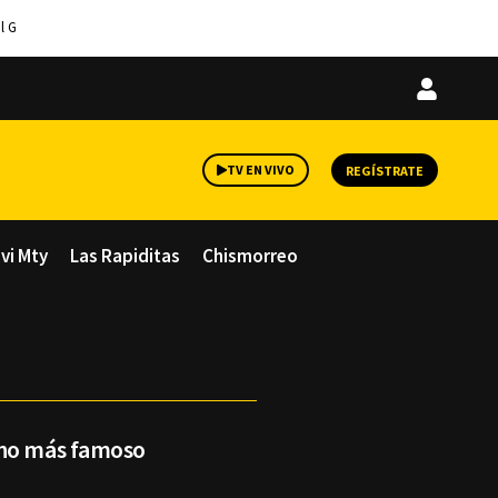
l G
Iniciar
sesión
TV EN VIVO
REGÍSTRATE
avi Mty
Las Rapiditas
Chismorreo
ano más famoso