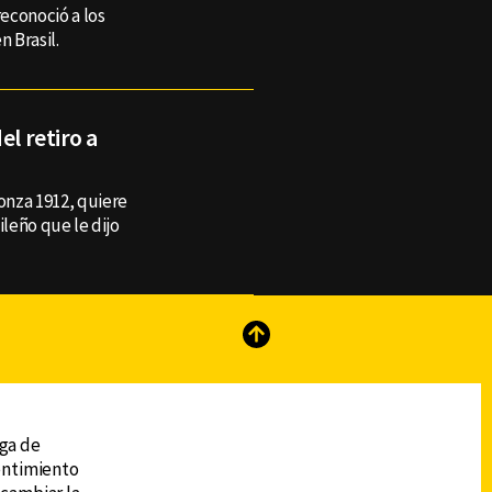
reconoció a los
 Brasil.
el retiro a
Monza 1912, quiere
sileño que le dijo
reads
Subir
ega de
sentimiento