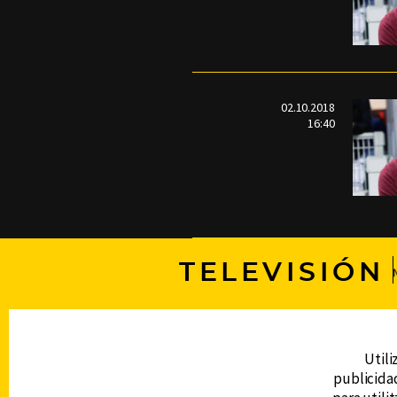
02.10.2018
16:40
TELEVISIÓN
DERECHOS RESERVADOS © CANAL 6 2026
Prohibida la reproducción total o parcial, i
Utili
cualquier medio electrónico o magnético.
publicidad