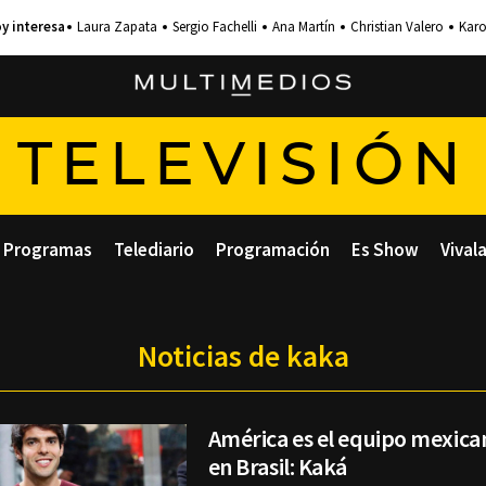
Laura Zapata
Sergio Fachelli
Ana Martín
Christian Valero
Karo
TELEVISIÓN
Programas
Telediario
Programación
Es Show
Vival
Noticias de kaka
América es el equipo mexic
en Brasil: Kaká