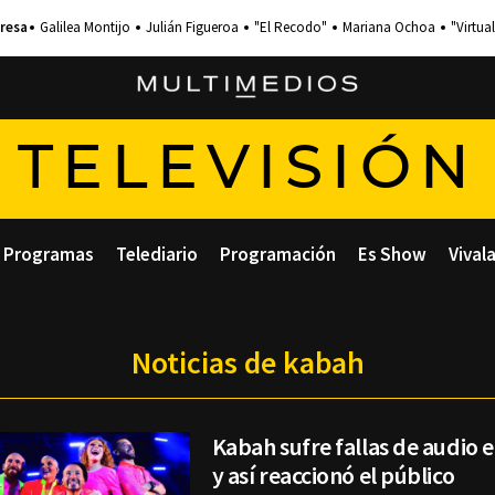
Galilea Montijo
Julián Figueroa
"El Recodo"
Mariana Ochoa
"Virtual
TELEVISIÓN
Programas
Telediario
Programación
Es Show
Vival
Noticias de kabah
Kabah sufre fallas de audio e
y así reaccionó el público