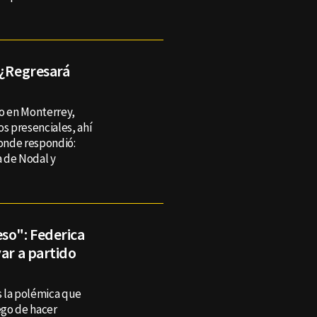
 ¿Regresará
to en Monterrey,
os presenciales, ahí
donde respondió:
a de Nodal y
eso": Federica
yar a partido
as la polémica que
ego de hacer