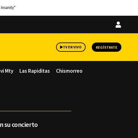
 Insanity"
Iniciar
sesión
TV EN VIVO
REGÍSTRATE
avi Mty
Las Rapiditas
Chismorreo
n su concierto