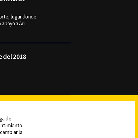
Norte, lugar donde
 apoyo a Ari
e del 2018
reads
Subir
ega de
sentimiento
 cambiar la