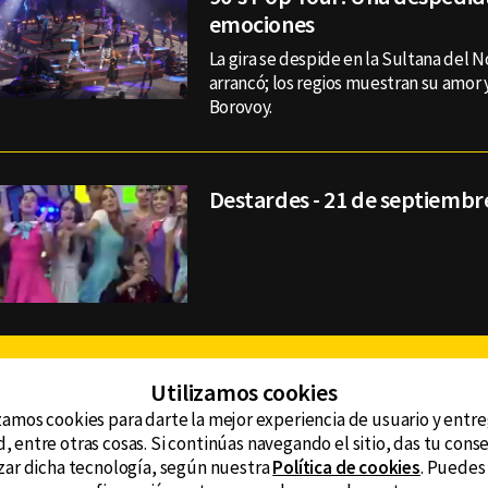
emociones
La gira se despide en la Sultana del 
arrancó; los regios muestran su amor y
Borovoy.
Destardes - 21 de septiembr
Facebook
Twitter
Youtube
Instagram
TikTok
Th
Utilizamos cookies
zamos cookies para darte la mejor experiencia de usuario y entr
, entre otras cosas. Si continúas navegando el sitio, das tu con
CONTACTO
tzar dicha tecnología, según nuestra
Política de cookies
. Puedes
AVISO DE PRIVACIDAD
ncluyendo