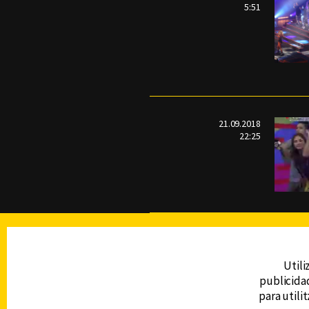
5:51
21.09.2018
22:25
TELEVISIÓN
Utili
publicidad
DERECHOS RESERVADOS © CANAL 6 2026
para utili
Prohibida la reproducción total o parcial, i