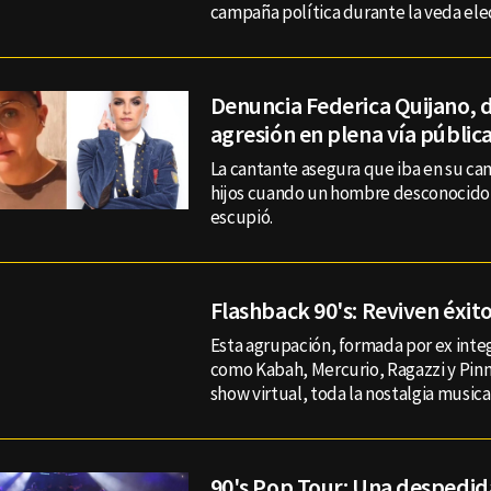
campaña política durante la veda ele
Denuncia Federica Quijano, 
agresión en plena vía públic
La cantante asegura que iba en su ca
hijos cuando un hombre desconocido le
escupió.
Flashback 90's: Reviven éxito
Esta agrupación, formada por ex int
como Kabah, Mercurio, Ragazzi y Pinn,
show virtual, toda la nostalgia musica
90's Pop Tour: Una despedida