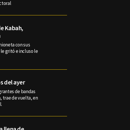
ctoral
de Kabah,
a
mioneta con sus
 gritó e incluso le
s del ayer
egrantes de bandas
 trae de vuelta, en
l.
 llena de