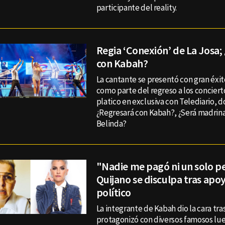
participante del reality.
Regia ‘Conexión’ de La Josa;
con Kabah?
La cantante se presentó con gran éxi
como parte del regreso a los conciert
platico en exclusiva con Telediario, 
¿Regresará con Kabah?, ¿Será madrin
Belinda?
"Nadie me pagó ni un solo p
Quijano se disculpa tras apo
político
La integrante de Kabah dio la cara tr
protagonizó con diversos famosos lu