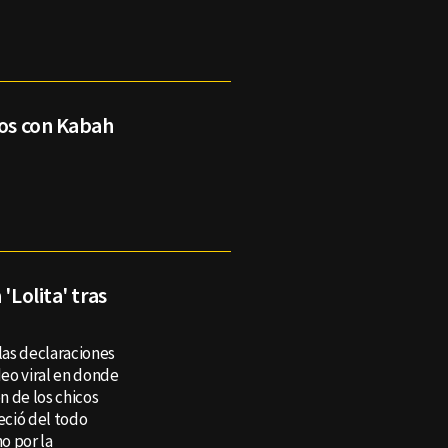
ios con Kabah
'Lolita' tras
 las declaraciones
ideo viral en donde
n de los chicos
eció del todo
ho por la