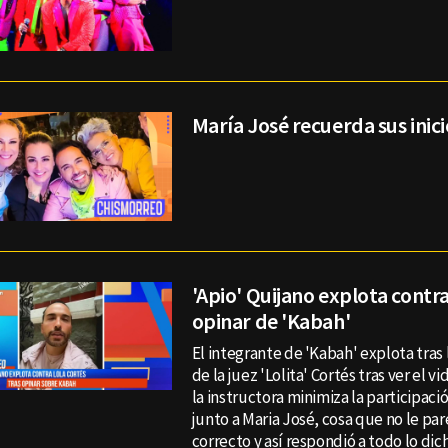
María José recuerda sus inic
'Apio' Quijano explota contra 
opinar de 'Kabah'
El integrante de 'Kabah' explota tras
de la juez 'Lolita' Cortés tras ver el v
la instructora minimiza la participació
junto a Maria José, cosa que no le par
correcto y así respondió a todo lo dic