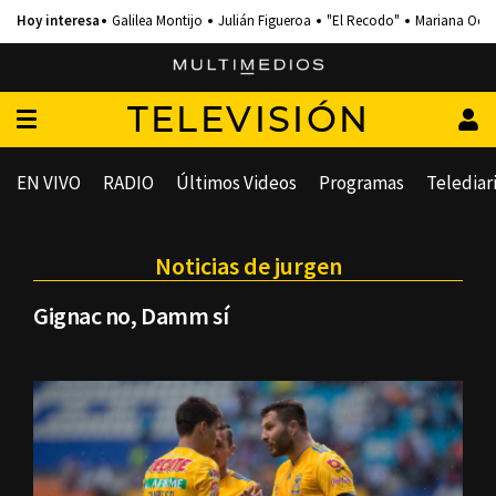
Galilea Montijo
Julián Figueroa
"El Recodo"
Mariana Och
TELEVISIÓN
EN VIVO
RADIO
Últimos Videos
Programas
Telediar
Noticias de jurgen
Gignac no, Damm sí