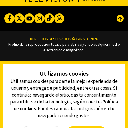
Facebook
Twitter
Youtube
Instagram
TikTok
Threads
Subi
DERECHOS RESERVADOS © CANAL 6 2026
Prohibida la reproducción total o parcial, incluyendo cualquier medio
electrónico o magnético.
CONTACTO
Utilizamos cookies
AVISO DE PRIVACIDAD
AVISO LEGAL
Utilizamos cookies para darte la mejor experiencia de
DEFENSORÍA DE LAS AUDIENCIAS
usuario y entrega de publicidad, entre otras cosas. Si
continúas navegando el sitio, das tu consentimiento
para utilitzar dicha tecnología, según nuestra
Política
de cookies
. Puedes cambiar la configuración en tu
DESCARGA LA APP DE CANAL 6
navegador cuando gustes.