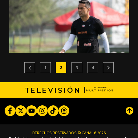
2
1
3
4
TELEVISIÓN
Facebook
Twitter
Youtube
Instagram
TikTok
Threads
Subi
DERECHOS RESERVADOS © CANAL 6 2026