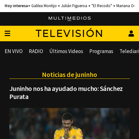
Galilea Montijo
Julián Figueroa
"El Recodo"
Mariana Och
TELEVISIÓN
EN VIVO
RADIO
Últimos Videos
Programas
Telediar
Noticias de juninho
Juninho nos ha ayudado mucho: Sánchez
Purata