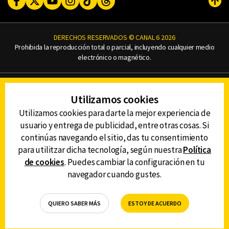
Subi
DERECHOS RESERVADOS © CANAL 6 2026
Prohibida la reproducción total o parcial, incluyendo cualquier medio
electrónico o magnético.
CONTACTO
Utilizamos cookies
AVISO DE PRIVACIDAD
AVISO LEGAL
Utilizamos cookies para darte la mejor experiencia de
DEFENSORÍA DE LAS AUDIENCIAS
usuario y entrega de publicidad, entre otras cosas. Si
continúas navegando el sitio, das tu consentimiento
para utilitzar dicha tecnología, según nuestra
Política
de cookies
. Puedes cambiar la configuración en tu
DESCARGA LA APP DE CANAL 6
navegador cuando gustes.
QUIERO SABER MÁS
ESTOY DE ACUERDO