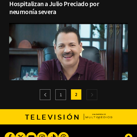
Hospitalizan a Julio Preciado por
neumonía severa
2
1
TELEVISIÓN
Facebook
Twitter
Youtube
Instagram
TikTok
Threads