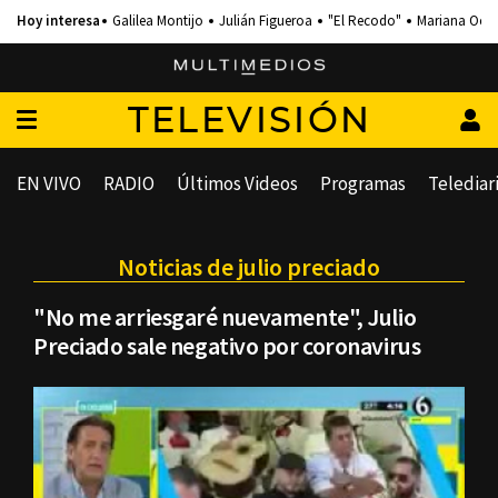
Galilea Montijo
Julián Figueroa
"El Recodo"
Mariana Och
TELEVISIÓN
EN VIVO
RADIO
Últimos Videos
Programas
Telediar
Noticias de julio preciado
"No me arriesgaré nuevamente", Julio
Preciado sale negativo por coronavirus