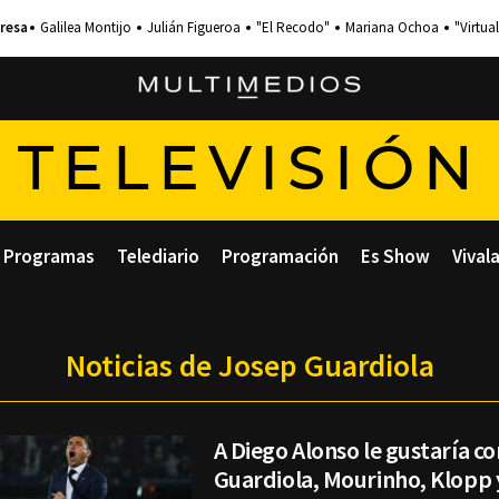
Galilea Montijo
Julián Figueroa
"El Recodo"
Mariana Ochoa
"Virtual
TELEVISIÓN
Programas
Telediario
Programación
Es Show
Vival
Noticias de Josep Guardiola
A Diego Alonso le gustaría c
Guardiola, Mourinho, Klopp