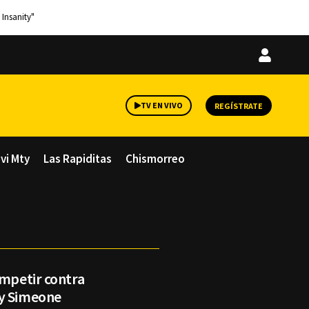
 Insanity"
Iniciar
sesión
TV EN VIVO
REGÍSTRATE
avi Mty
Las Rapiditas
Chismorreo
ompetir contra
 y Simeone