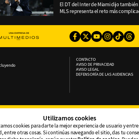
El DT del Inter de Miami dijo también 
MLS representa el reto más complicad
Facebook
Twitter
Youtube
Instagram
TikTok
Th
CONTACTO
AVISO DE PRIVACIDAD
ncluyendo
AVISO LEGAL
DEFENSORÍA DE LAS AUDIENCIAS
Utilizamos cookies
zamos cookies para darte la mejor experiencia de usuario y entr
, entre otras cosas. Si continúas navegando el sitio, das tu con