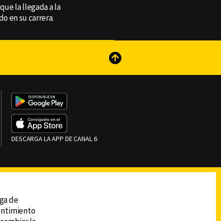
que la llegada a la
o en su carrera.
reads
Subir
DESCARGA LA APP DE CANAL 6
ega de
sentimiento