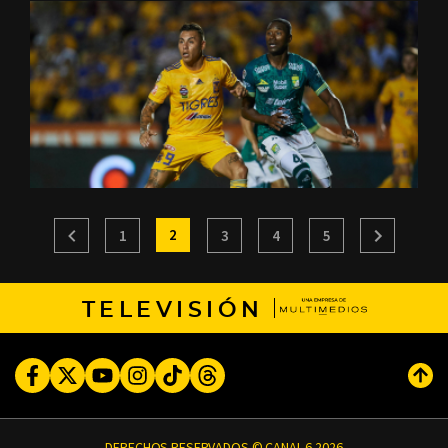
2
1
3
4
5
TELEVISIÓN
Facebook
Twitter
Youtube
Instagram
TikTok
Threads
Subi
DERECHOS RESERVADOS © CANAL 6 2026