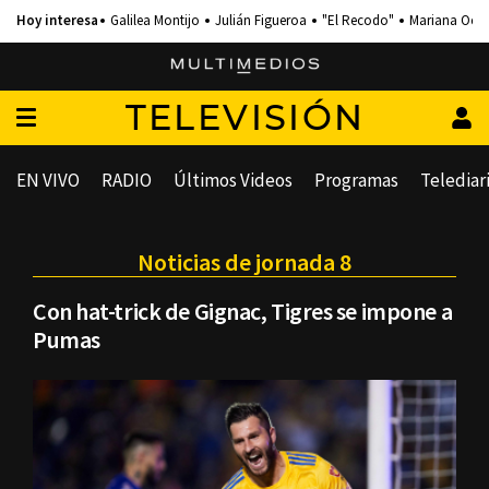
Galilea Montijo
Julián Figueroa
"El Recodo"
Mariana Och
TELEVISIÓN
EN VIVO
RADIO
Últimos Videos
Programas
Telediar
Noticias de jornada 8
Con hat-trick de Gignac, Tigres se impone a
Pumas