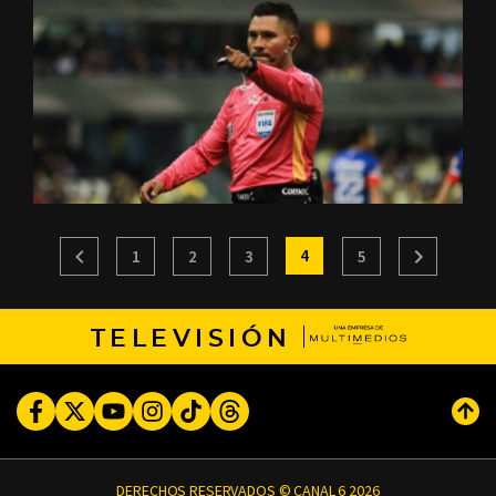
4
1
2
3
5
TELEVISIÓN
Facebook
Twitter
Youtube
Instagram
TikTok
Threads
Subi
DERECHOS RESERVADOS © CANAL 6 2026