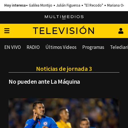
Galilea Montijo
Julián Figueroa
"El Recodo"
Mariana Och
TELEVISIÓN
EN VIVO
RADIO
Últimos Videos
Programas
Telediar
Noticias de jornada 3
No pueden ante La Máquina