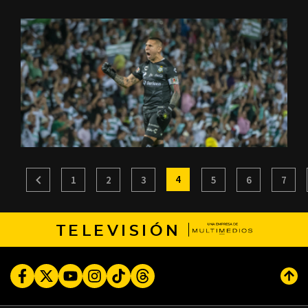
4
1
2
3
5
6
7
TELEVISIÓN
Facebook
Twitter
Youtube
Instagram
TikTok
Threads
Subi