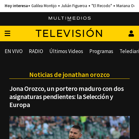
Galilea Montijo
Julián Figueroa
"El Recodo"
Mariana Och
TELEVISIÓN
EN VIVO
RADIO
Últimos Videos
Programas
Telediar
Noticias de jonathan orozco
Jona Orozco, un portero maduro con dos
asignaturas pendientes: la Selección y
Europa