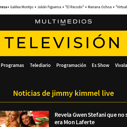
Galilea Montijo
Julián Figueroa
"El Recodo"
Mariana Ochoa
"Virtual
TELEVISIÓN
Programas
Telediario
Programación
Es Show
Vival
Noticias de jimmy kimmel live
Revela Gwen Stefani que no s
era Mon Laferte