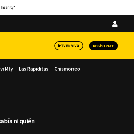
 Insanity"
Iniciar
sesión
TV EN VIVO
REGÍSTRATE
avi Mty
Las Rapiditas
Chismorreo
abía ni quién