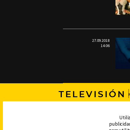
27.09.2018
14:06
TELEVISIÓN
DERECHOS RESERVADOS © CANAL 6 2026
Utili
Prohibida la reproducción total o parcial, i
publicidad
cualquier medio electrónico o magnético.