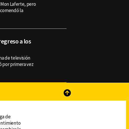
 Mon Laferte, pero
recomendó la
regreso a los
ma de televisión
 por primera vez
reads
Subir
ega de
sentimiento