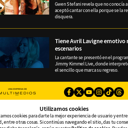
Gwen Stefani revela que no conocía a
aceptó cantar con ella porque se la 
disquera.
Tiene Avril Lavigne emotivo 
escenarios
La cantante se presentó en el progra
Jimmy Kimmel Live, donde interpretó
el sencillo que marca su regreso.
Facebook
Twitter
Youtube
Instagram
TikTok
Th
Utilizamos cookies
CONTACTO
zamos cookies para darte la mejor experiencia de usuario y entr
AVISO DE PRIVACIDAD
ncluyendo
, entre otras cosas. Si continúas navegando el sitio, das tu con
AVISO LEGAL
DEFENSORÍA DE LAS AUDIENCIAS