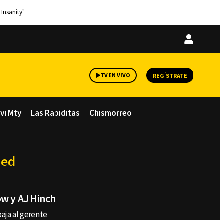
 Insanity"
Iniciar
sesión
TV EN VIVO
REGÍSTRATE
avi Mty
Las Rapiditas
Chismorreo
ded
ow y AJ Hinch
baja al gerente