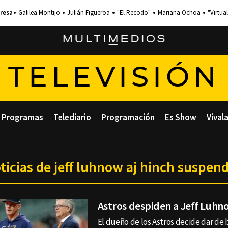
Galilea Montijo
Julián Figueroa
"El Recodo"
Mariana Ochoa
"Virtual
TELEVISIÓN
Programas
Telediario
Programación
Es Show
Vival
ticias de jeff luhnow aj hinch suspen
Astros despiden a Jeff Luhn
El dueño de los Astros decide dar de 