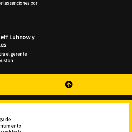
r las sanciones por
Jeff Luhnow y
les
tra el gerente
ouston.
reads
Subir
ega de
sentimiento