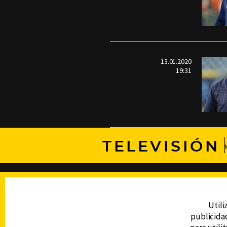
13.01.2020
19:31
TELEVISIÓN
DERECHOS RESERVADOS © CANAL 6 2026
Prohibida la reproducción total o parcial, i
cualquier medio electrónico o magnético.
Utili
publicidad