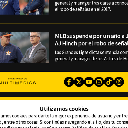
general y manager tras darse a conoce
el robo de señales en el 2017.
MLB suspende por un año a 
AJ Hinch por el robo de seña
Las Grandes Ligas dicta sentencia con
general y manager de los Astros de H
Facebook
Twitter
Youtube
Instagram
TikTok
Th
CONTACTO
Utilizamos cookies
AVISO DE PRIVACIDAD
ncluyendo
AVISO LEGAL
zamos cookies para darte la mejor experiencia de usuario y entr
DEFENSORÍA DE LAS AUDIENCIAS
, entre otras cosas. Si continúas navegando el sitio, das tu con