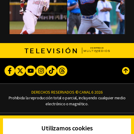
TELEVISIÓN
Facebook
Twitter
Youtube
Instagram
TikTok
Threads
Subi
DERECHOS RESERVADOS © CANAL 6 2026
Prohibida la reproducción total o parcial, incluyendo cualquier medio
electrónico o magnético.
CONTACTO
Utilizamos cookies
AVISO DE PRIVACIDAD
AVISO LEGAL