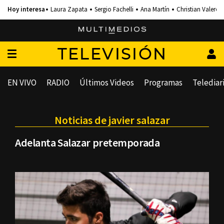
Laura Zapata
Sergio Fachelli
Ana Martín
Christian Valero
TELEVISIÓN
EN VIVO
RADIO
Últimos Videos
Programas
Telediar
Noticias de javier salazar
Adelanta Salazar pretemporada