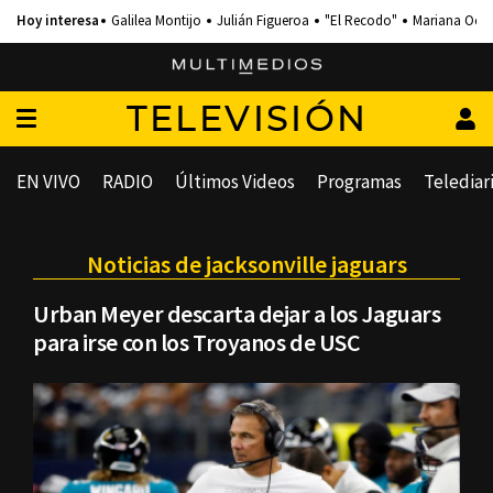
Galilea Montijo
Julián Figueroa
"El Recodo"
Mariana Och
TELEVISIÓN
EN VIVO
RADIO
Últimos Videos
Programas
Telediar
Noticias de jacksonville jaguars
Urban Meyer descarta dejar a los Jaguars
para irse con los Troyanos de USC