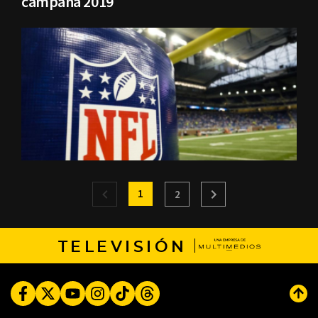
campaña 2019
1
2
TELEVISIÓN
Facebook
Twitter
Youtube
Instagram
TikTok
Threads
Subi