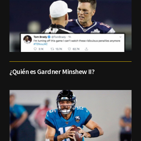
¿Quién es Gardner Minshew II?