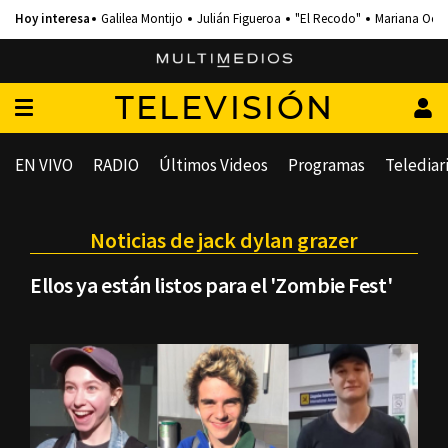
Galilea Montijo
Julián Figueroa
"El Recodo"
Mariana Och
TELEVISIÓN
EN VIVO
RADIO
Últimos Videos
Programas
Telediar
Noticias de jack dylan grazer
Ellos ya están listos para el 'Zombie Fest'