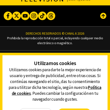
Facebook
Twitter
Youtube
Instagram
TikTok
Threads
Subi
DERECHOS RESERVADOS © CANAL 6 2026
Prohibida la reproducción total o parcial, incluyendo cualquier medio
electrónico o magnético.
CONTACTO
Utilizamos cookies
AVISO DE PRIVACIDAD
AVISO LEGAL
Utilizamos cookies para darte la mejor experiencia de
DEFENSORÍA DE LAS AUDIENCIAS
usuario y entrega de publicidad, entre otras cosas. Si
continúas navegando el sitio, das tu consentimiento
para utilitzar dicha tecnología, según nuestra
Política
de cookies
. Puedes cambiar la configuración en tu
DESCARGA LA APP DE CANAL 6
navegador cuando gustes.