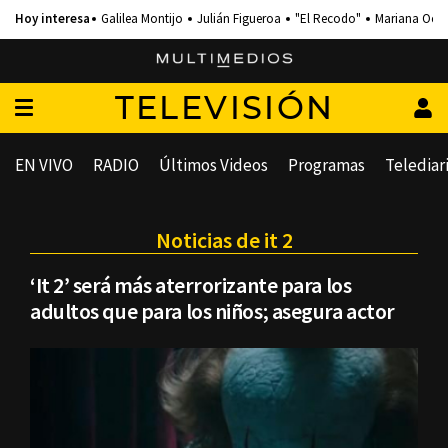
Galilea Montijo
Julián Figueroa
"El Recodo"
Mariana Och
TELEVISIÓN
EN VIVO
RADIO
Últimos Videos
Programas
Telediar
Noticias de it 2
‘It 2’ será más aterrorizante para los
adultos que para los niños; asegura actor