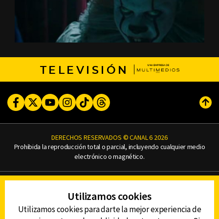
TELEVISIÓN
Facebook
Twitter
Youtube
Instagram
TikTok
Threads
Subi
DERECHOS RESERVADOS © CANAL 6 2026
Prohibida la reproducción total o parcial, incluyendo cualquier medio
electrónico o magnético.
CONTACTO
Utilizamos cookies
AVISO DE PRIVACIDAD
AVISO LEGAL
Utilizamos cookies para darte la mejor experiencia de
DEFENSORÍA DE LAS AUDIENCIAS