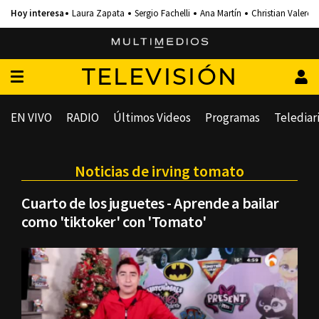
Laura Zapata
Sergio Fachelli
Ana Martín
Christian Valero
TELEVISIÓN
EN VIVO
RADIO
Últimos Videos
Programas
Telediar
Noticias de irving tomato
Cuarto de los juguetes - Aprende a bailar
como 'tiktoker' con 'Tomato'