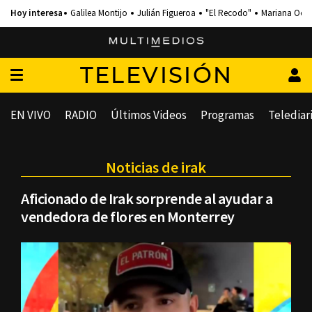
Galilea Montijo
Julián Figueroa
"El Recodo"
Mariana Och
TELEVISIÓN
EN VIVO
RADIO
Últimos Videos
Programas
Telediar
Noticias de irak
Aficionado de Irak sorprende al ayudar a
vendedora de flores en Monterrey