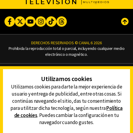
TELEVISIÓN
Facebook
Twitter
Youtube
Instagram
TikTok
Threads
Subi
DERECHOS RESERVADOS © CANAL 6 2026
Prohibida la reproducción total o parcial, incluyendo cualquier medio
electrónico o magnético.
CONTACTO
Utilizamos cookies
AVISO DE PRIVACIDAD
AVISO LEGAL
Utilizamos cookies para darte la mejor experiencia de
DEFENSORÍA DE LAS AUDIENCIAS
usuario y entrega de publicidad, entre otras cosas. Si
continúas navegando el sitio, das tu consentimiento
para utilitzar dicha tecnología, según nuestra
Política
de cookies
. Puedes cambiar la configuración en tu
DESCARGA LA APP DE CANAL 6
navegador cuando gustes.