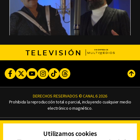
TELEVISIÓN
Facebook
Twitter
Youtube
Instagram
TikTok
Threads
Subi
DERECHOS RESERVADOS © CANAL 6 2026
Prohibida la reproducción total o parcial, incluyendo cualquier medio
electrónico o magnético.
CONTACTO
Utilizamos cookies
AVISO DE PRIVACIDAD
AVISO LEGAL