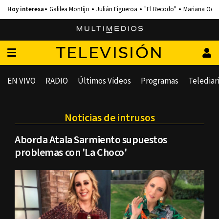
Galilea Montijo
Julián Figueroa
"El Recodo"
Mariana Och
TELEVISIÓN
EN VIVO
RADIO
Últimos Videos
Programas
Telediar
Noticias de intrusos
Aborda Atala Sarmiento supuestos
problemas con 'La Choco'