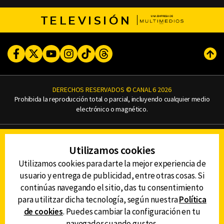
TELEVISIÓN
Facebook
Twitter
Youtube
Instagram
TikTok
Threads
Subi
DERECHOS RESERVADOS © CANAL 6 2026
Prohibida la reproducción total o parcial, incluyendo cualquier medio
electrónico o magnético.
CONTACTO
Utilizamos cookies
AVISO DE PRIVACIDAD
AVISO LEGAL
Utilizamos cookies para darte la mejor experiencia de
DEFENSORÍA DE LAS AUDIENCIAS
usuario y entrega de publicidad, entre otras cosas. Si
continúas navegando el sitio, das tu consentimiento
para utilitzar dicha tecnología, según nuestra
Política
de cookies
. Puedes cambiar la configuración en tu
DESCARGA LA APP DE CANAL 6
navegador cuando gustes.