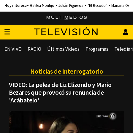
Galilea Montijo
Julián Figueroa
"El Recodo"
Mariana Och
TELEVISIÓN
EN VIVO
RADIO
Últimos Videos
Programas
Telediar
Noticias de interrogatorio
VIDEO: La pelea de Liz Elizondo y Mario
Bezares que provocó su renuncia de
'Acábatelo'