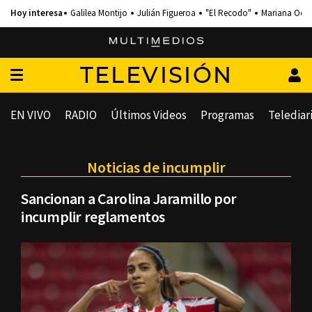
Galilea Montijo
Julián Figueroa
"El Recodo"
Mariana Och
TELEVISIÓN
EN VIVO
RADIO
Últimos Videos
Programas
Telediar
Noticias de incumplir
Sancionan a Carolina Jaramillo por
incumplir reglamentos