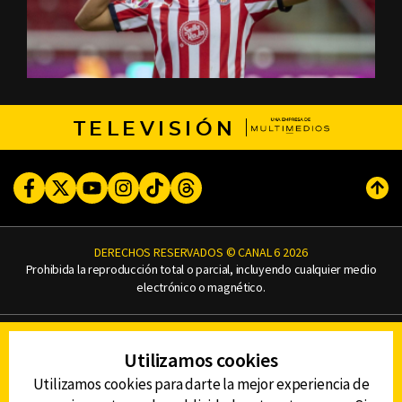
TELEVISIÓN
Facebook
Twitter
Youtube
Instagram
TikTok
Threads
Subi
DERECHOS RESERVADOS © CANAL 6 2026
Prohibida la reproducción total o parcial, incluyendo cualquier medio
electrónico o magnético.
CONTACTO
Utilizamos cookies
AVISO DE PRIVACIDAD
AVISO LEGAL
Utilizamos cookies para darte la mejor experiencia de
DEFENSORÍA DE LAS AUDIENCIAS