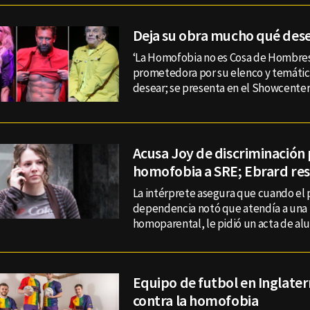
Deja su obra mucho qué des
‘La Homofobia no es Cosa de Hombres
prometedora por su elenco y temáti
desear; se presenta en el Showcente
Acusa Joy de discriminación
homofobia a SRE; Ebrard re
La intérprete asegura que cuando el 
dependencia notó que atendía a una 
homoparental, le pidió un acta de a
Equipo de futbol en Inglaterr
contra la homofobia