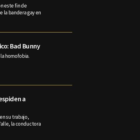
n este fin de
e la bandera gay en
ico: Bad Bunny
 la homofobia.
espiden a
n su trabajo,
alle, la conductora