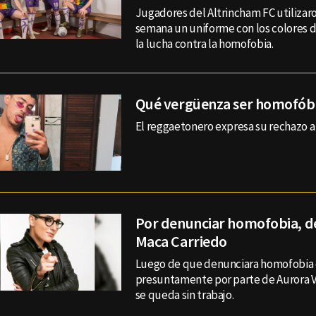
Jugadores del Altrincham FC utilizaro
semana un uniforme con los colores d
la lucha contra la homofobia.
Qué vergüenza ser homofób
El reggaetonero expresa su rechazo a
Por denunciar homofobia, d
Maca Carriedo
Luego de que denunciara homofobia e
presuntamente por parte de Aurora V
se queda sin trabajo.