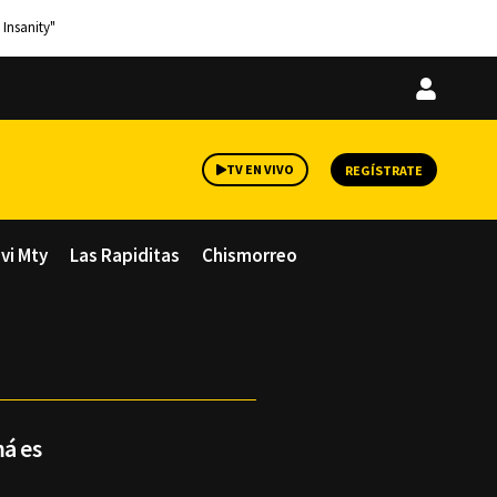
 Insanity"
Iniciar
sesión
TV EN VIVO
REGÍSTRATE
avi Mty
Las Rapiditas
Chismorreo
á es