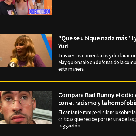
"Que se ubique nada más" Ly
Yuri
Tras ver los comentarios y declaracion
May quien sale en defensa de la com
esta manera.
Compara Bad Bunny el odio 
con el racismo y la homofobi
El cantante rompe el silencio sobre l
críticas que recibe por ser una de las
reggaetón