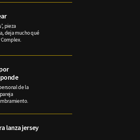
ear
’, pieza
ca, deja mucho qué
r Complex.
 por
sponde
personal de la
pareja
lumbramiento.
a lanza jersey