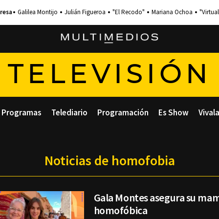
Galilea Montijo
Julián Figueroa
"El Recodo"
Mariana Ochoa
"Virtual
TELEVISIÓN
Programas
Telediario
Programación
Es Show
Vival
Noticias de homofobia
Gala Montes asegura su mam
homofóbica