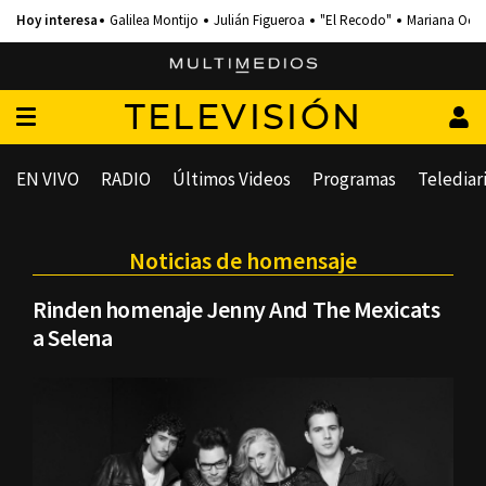
Galilea Montijo
Julián Figueroa
"El Recodo"
Mariana Och
TELEVISIÓN
EN VIVO
RADIO
Últimos Videos
Programas
Telediar
Noticias de homensaje
Rinden homenaje Jenny And The Mexicats
a Selena