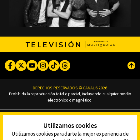
TELEVISIÓN
Facebook
Twitter
Youtube
Instagram
TikTok
Threads
Subi
DERECHOS RESERVADOS © CANAL 6 2026
Prohibida la reproducción total o parcial, incluyendo cualquier medio
electrónico o magnético.
CONTACTO
Utilizamos cookies
AVISO DE PRIVACIDAD
AVISO LEGAL
Utilizamos cookies para darte la mejor experiencia de
DEFENSORÍA DE LAS AUDIENCIAS