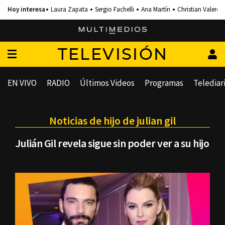
Laura Zapata
Sergio Fachelli
Ana Martín
Christian Valero
TELEVISIÓN
EN VIVO
RADIO
Últimos Videos
Programas
Telediar
Noticias de hijo de julian gil
Julián Gil revela sigue sin poder ver a su hijo