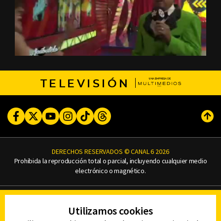
TELEVISIÓN
Facebook
Twitter
Youtube
Instagram
TikTok
Threads
Subi
DERECHOS RESERVADOS © CANAL 6 2026
Prohibida la reproducción total o parcial, incluyendo cualquier medio
electrónico o magnético.
CONTACTO
Utilizamos cookies
AVISO DE PRIVACIDAD
AVISO LEGAL