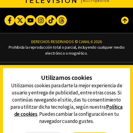
TELEVISIÓN
Facebook
Twitter
Youtube
Instagram
TikTok
Threads
Subi
DERECHOS RESERVADOS © CANAL 6 2026
Prohibida la reproducción total o parcial, incluyendo cualquier medio
electrónico o magnético.
CONTACTO
Utilizamos cookies
AVISO DE PRIVACIDAD
AVISO LEGAL
Utilizamos cookies para darte la mejor experiencia de
DEFENSORÍA DE LAS AUDIENCIAS
usuario y entrega de publicidad, entre otras cosas. Si
continúas navegando el sitio, das tu consentimiento
para utilitzar dicha tecnología, según nuestra
Política
de cookies
. Puedes cambiar la configuración en tu
DESCARGA LA APP DE CANAL 6
navegador cuando gustes.